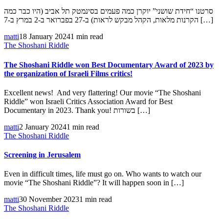
סרטנו “חידת שושני” יוקרן כמה פעמים בסינמטק תל אביב (היו כבר כמה
הקרנות מלאות, הקהל מבקש לראות) ב-27 בפברואר ב-2 במרץ ב-7 […]
matti
18 January 2024
1 min read
The Shoshani Riddle
The Shoshani Riddle won Best Documentary Award of 2023 by
the organization of Israeli Films critics!
Excellent news! And very flattering! Our movie “The Shoshani
Riddle” won Israeli Critics Association Award for Best
Documentary in 2023. Thank you! בשורות […]
matti
2 January 2024
1 min read
The Shoshani Riddle
Screening in Jerusalem
Even in difficult times, life must go on. Who wants to watch our
movie “The Shoshani Riddle”? It will happen soon in […]
matti
30 November 2023
1 min read
The Shoshani Riddle