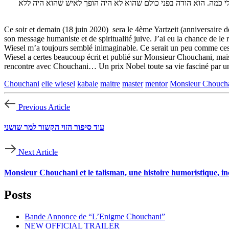
י כמה. הוא הודה בפני כולם שהוא לא היה הופך לאיש שהוא היה ללא
Ce soir et demain (18 juin 2020) sera le 4ème Yartzeit (anniversaire de
son message humaniste et de spiritualité juive. J’ai eu la chance de le
Wiesel m’a toujours semblé inimaginable. Ce serait un peu comme ces jou
Wiesel a certes beaucoup écrit et publié sur Monsieur Chouchani, mais i
rencontre avec Chouchani… Un prix Nobel toute sa vie fasciné par un 
Chouchani
elie wiesel
kabale
maitre
master
mentor
Previous Article
עוד סיפור הזוי הקשור למר שושני
Next Article
Monsieur Chouchani et le talisman, une histoire humoristique, in
Posts
Bande Annonce de “L’Enigme Chouchani”
NEW OFFICIAL TRAILER