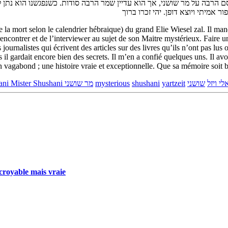
ם הרבה על מר שושני, אך הוא עדיין שמר הרבה סודות. כשנפגשנו הוא נתן ל
 la mort selon le calendrier hébraique) du grand Elie Wiesel zal. Il man
 rencontrer et de l’interviewer au sujet de son Maitre mystérieux. Faire
rnalistes qui écrivent des articles sur des livres qu’ils n’ont pas lus 
l gardait encore bien des secrets. Il m’en a confié quelques uns. Il avou
vagabond ; une histoire vraie et exceptionnelle. Que sa mémoire soit b
Monsieur Chouchani Mister Shushani מר שושני
mysterious
shushani
yartzeit
שושני
לי ויזל
croyable mais vraie