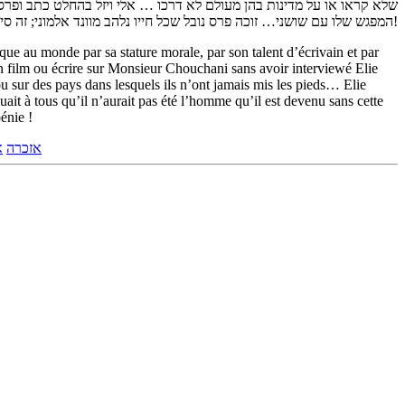
שלא קראו או על מדינות בהן מעולם לא דרכו … אלי ויזל בהחלט כתב ופרס
המפגש שלו עם שושני… זוכה פרס נובל שכל חייו נלהב מוונד אלמוני; זה סיפור אמיתי ויוצא דופן. יהי זכרו ברוך!
que au monde par sa stature morale, par son talent d’écrivain et par
 un film ou écrire sur Monsieur Chouchani sans avoir interviewé Elie
ou sur des pays dans lesquels ils n’ont jamais mis les pieds… Elie
ait à tous qu’il n’aurait pas été l’homme qu’il est devenu sans cette
énie !
אזכרה
א