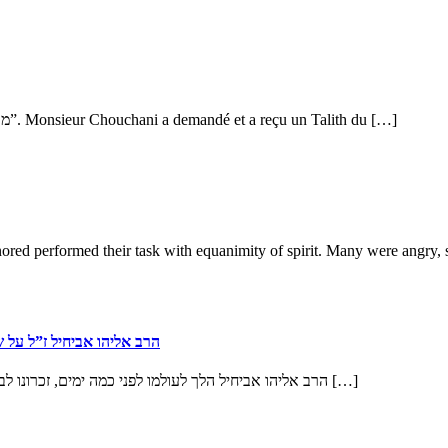
מר שושני ביקש וקיבל טלית מהרבי מליובביץ. עוד מאמר על “הגאון המסתורי”. Monsieur Chouchani a demandé et a reçu un Talith du […]
ored performed their task with equanimity of spirit. Many were angry
הרב אליהו אביחיל ז”ל על ש
הרב אליהו אביחיל הלך לעולמו לפני כמה ימים, זכרונו לברכה. הרב אביחיל ידוע כאיש שנלחם כל חייו כדי לחפש ולהעלות לארץ את […]