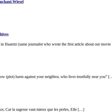
ouchani-Wiesel
chives
t in Haaretz (same journalist who wrote the first article about our movi
w (plot) harm against your neighbor, who lives trustfully near you” [
ieux; Car la sagesse vaut mieux que les perles, Elle […]