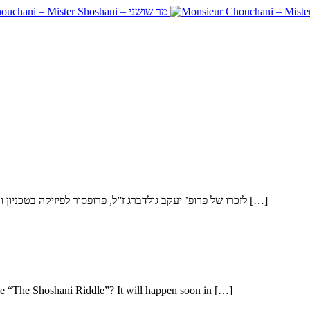
לזכרו של פרופ’ יעקב גולדברג ז”ל, פרופסור לפיזיקה בטכניון ותלמיד מובהק של מר שושני במשך שנים רבות, הנה קטע קצר מתוך הראיון […]
ie “The Shoshani Riddle”? It will happen soon in […]