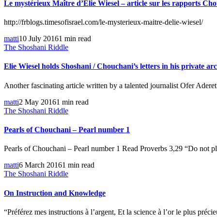
Le mystérieux Maître d’Elie Wiesel – article sur les rapports Ch
http://frblogs.timesofisrael.com/le-mysterieux-maitre-delie-wiesel/
matti
10 July 2016
1 min read
The Shoshani Riddle
Elie Wiesel holds Shoshani / Chouchani’s letters in his private ar
Another fascinating article written by a talented journalist Ofer Adere
matti
2 May 2016
1 min read
The Shoshani Riddle
Pearls of Chouchani – Pearl number 1
Pearls of Chouchani – Pearl number 1 Read Proverbs 3,29 “Do not plo
matti
6 March 2016
1 min read
The Shoshani Riddle
On Instruction and Knowledge
“Préférez mes instructions à l’argent, Et la science à l’or le plus préc