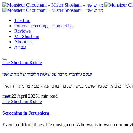
The film
Order a screening – Contact Us
Reviews
Mr. Shoshani
About us
עברית
The Shoshani Riddle
יעקב גולדברג מדבר על שיטת הלימוד של מר שושני
matti
22 April 2025
1 min read
The Shoshani Riddle
Screening in Jerusalem
Even in difficult times, life must go on. Who wants to watch our mov