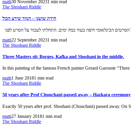
matti
30 November 2023
1 min read
The Shoshani Riddle
חידת שושני – הנווד שידע הכול
matti
22 September 2023
1 min read
The Shoshani Riddle
Three Masters sit: Borges, Kafka and Shoshani in the middle.
In this painting of the famous French painter Gerard Garouste “Three 
matti
1 June 2018
1 min read
The Shoshani Riddle
50 years after Prof Chouchani passed away – Hazkara ceremon
Exactly 50 years after prof. Shoshani (Chouchani) passed away. On 
matti
27 January 2018
1 min read
The Shoshani Riddle