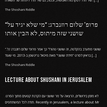
שיר הלל לסקרנות האנושית, וככזה, גם שיר הלל ליהדות של השאלה. […]
The Shoshani Riddle
“פרופ’ שלום רוזנברג: “מי שלא יגיד על
שושני שזה מיתוס, לא הבין אותו
“שושני מתערב בהקלטה, זה שושני טהור!” כך אמר פרופ’ שלום רוזנברג ז.ל.
בראיון לסרט “חידת שושני” מאת מיכאל גרינשפן ב-2013. מי שעוד […]
The Shoshani Riddle
Lecture about Shushani in Jerusalem
לא מזמן בירושלים, הרצאה על מר שושני עם הקרנת קטעים מתוך הסרט.
תודה לכל המשתתפים. Recently in Jerusalem, a lecture about Mr