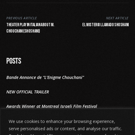
PREVIOUS ARTICLE
NEXT ARTICLE
Theater play in Italian about M.
El misterio llamado Shoshani
Chouchani (Shoshani)
Posts
Bande Annonce de “L’Enigme Chouchani”
NEW OFFICIAL TRAILER
Awards Winner at Montreal Israeli Film Festival
The Shoshani Riddle at East Lansing film festival 2025
We use cookies to enhance your browsing experience,
serve personalised ads or content, and analyse our traffic.