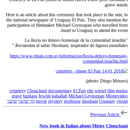
grave stands.
Here is an article about this ceremony that took place in the rain, in
the national newspaper of Uruguay El Pais. They also mention the
participation of filmmaker Michael Grynszpan who travelled from
Israel to Uruguay to attend the event.
"La lluvia no detuvo homenaje de la comunidad israelita
Recuerdan al sabio Shoshani, inspirador de figuras mundiales."
https://www.elpais.com.uy/informacion/lluvia-detuvo-homenaje-
comunidad-israelita.html
(photo: Diego Moraes)
cemetery
Chouchani
documentary
El Pais
elie wiesel
film
genius
grave
hazkara
Jewish
kaballah
Michael Grynszpan
Montevideo
yirzait
Uruguay
shoshani
professor
mystery
movie
מר שושני
שושני
Previous Article
New book in Italian about Mister Chouchani