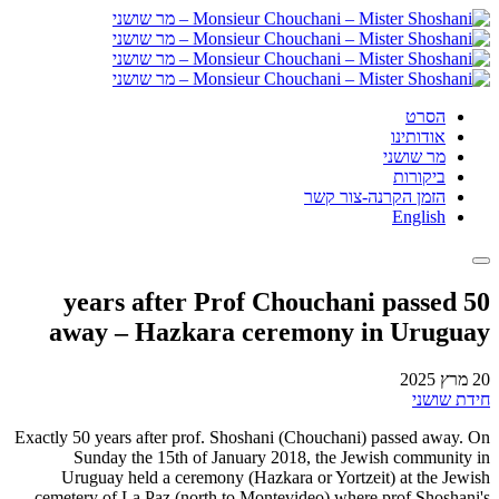
הסרט
אודותינו
מר שושני
ביקורות
הזמן הקרנה-צור קשר
English
50 years after Prof Chouchani passed
away – Hazkara ceremony in Uruguay
20 מרץ 2025
חידת שושני
Exactly 50 years after prof. Shoshani (Chouchani) passed away. On
Sunday the 15th of January 2018, the Jewish community in
Uruguay held a ceremony (Hazkara or Yortzeit) at the Jewish
cemetery of La Paz (north to Montevideo) where prof Shoshani's