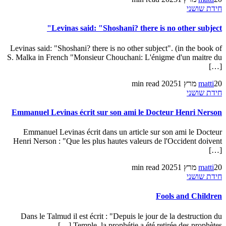
חידת שושני
Levinas said: "Shoshani? there is no other subject"
Levinas said: "Shoshani? there is no other subject". (in the book of
S. Malka in French "Monsieur Chouchani: L'énigme d'un maitre du
[…]
20 מרץ 2025
matti
1 min read
חידת שושני
Emmanuel Levinas écrit sur son ami le Docteur Henri Nerson
Emmanuel Levinas écrit dans un article sur son ami le Docteur
Henri Nerson : "Que les plus hautes valeurs de l'Occident doivent
[…]
20 מרץ 2025
matti
1 min read
חידת שושני
Fools and Children
Dans le Talmud il est écrit : "Depuis le jour de la destruction du
Temple, la prophétie a été retirée des prophètes […]