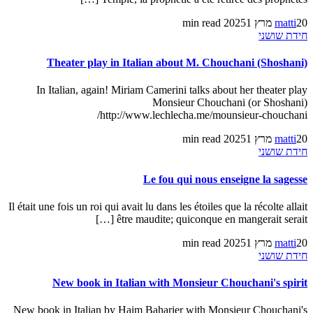
20 מרץ 2025
matti
1 min read
חידת שושני
Theater play in Italian about M. Chouchani (Shoshani)
In Italian, again! Miriam Camerini talks about her theater play
Monsieur Chouchani (or Shoshani)
http://www.lechlecha.me/mounsieur-chouchani/
20 מרץ 2025
matti
1 min read
חידת שושני
Le fou qui nous enseigne la sagesse
Il était une fois un roi qui avait lu dans les étoiles que la récolte allait
être maudite; quiconque en mangerait serait […]
20 מרץ 2025
matti
1 min read
חידת שושני
New book in Italian with Monsieur Chouchani's spirit
New book in Italian by Haim Baharier with Monsieur Chouchani's