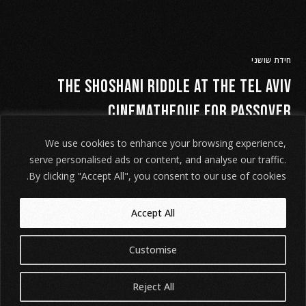
חידת שושני
The Shoshani Riddle at the Tel Aviv
cinematheque for Passover
What are you doing for Pessah in Israel? There are more
We use cookies to enhance your browsing experience,
screenings of "The Shoshani Riddle" (חידת שושני) at the Tel
serve personalised ads or content, and analyse our traffic.
Aviv […]
By clicking "Accept All", you consent to our use of cookies.
Accept All
Customise
©
חידת שושני
2026. כל הזכויות שמורות.
הודעת אזהרה משפטית
. האתר
מיוצר על ידי
Tobeweb
.
Reject All