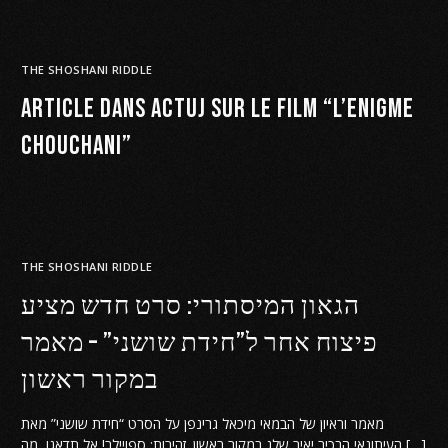
THE SHOSHANI RIDDLE
Article dans ActuJ sur le film “l’Enigme
Chouchani”
THE SHOSHANI RIDDLE
הגאון המיסתורי: סרט חדש מציע
פיצוח אחר ל”חידת שושני” – מאמר
במקור ראשון
מאמר וראיון של הבמאי מיכאל גרינפן על הסרט “חידת שושני” מאת
העיתונאי הבכיר יאיר שלג במקור ראשון. זהירות: ספויילר! אל תדאגו, מה […]