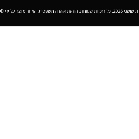
©
הודעת אזהרה משפטית
2026. כל הזכויות שמורות.
ת שושני
The film
Order a screeni