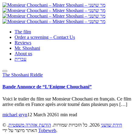
The film
Order a screening – Contact Us
Reviews
Mr. Shoshani
About us
עברית
The Shoshani Riddle
Bande Annonce de “L’Enigme Chouchani”
Voici le trailer du film sur Monsieur Chouchani en français. Ce film
arrive enfin en France après avoir tourné dans plusieurs pays […]
michael gryn
12 March 2026
1 min read
©
.
הודעת אזהרה משפטית
2026. כל הזכויות שמורות.
חידת שושני
האתר מיוצר על ידי
Tobeweb
.