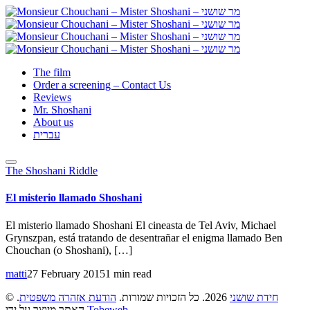
The film
Order a screening – Contact Us
Reviews
Mr. Shoshani
About us
עברית
The Shoshani Riddle
El misterio llamado Shoshani
El misterio llamado Shoshani El cineasta de Tel Aviv, Michael
Grynszpan, está tratando de desentrañar el enigma llamado Ben
Chouchan (o Shoshani), […]
matti
27 February 2015
1 min read
©
.
הודעת אזהרה משפטית
2026. כל הזכויות שמורות.
חידת שושני
האתר מיוצר על ידי
Tobeweb
.