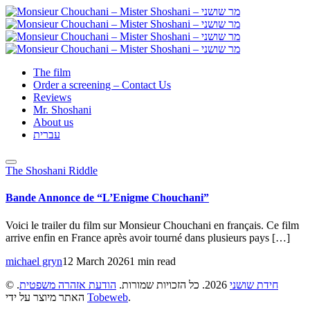
The film
Order a screening – Contact Us
Reviews
Mr. Shoshani
About us
עברית
The Shoshani Riddle
Bande Annonce de “L’Enigme Chouchani”
Voici le trailer du film sur Monsieur Chouchani en français. Ce film
arrive enfin en France après avoir tourné dans plusieurs pays […]
michael gryn
12 March 2026
1 min read
©
.
הודעת אזהרה משפטית
2026. כל הזכויות שמורות.
חידת שושני
האתר מיוצר על ידי
Tobeweb
.