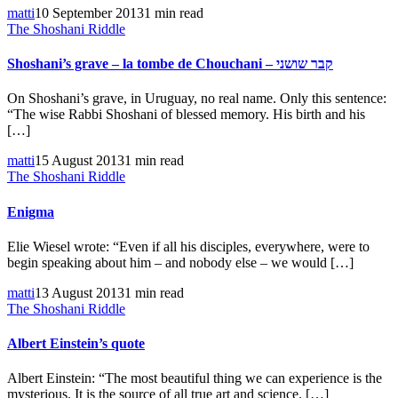
matti
10 September 2013
1 min read
The Shoshani Riddle
Shoshani’s grave – la tombe de Chouchani – קבר שושני
On Shoshani’s grave, in Uruguay, no real name. Only this sentence:
“The wise Rabbi Shoshani of blessed memory. His birth and his
[…]
matti
15 August 2013
1 min read
The Shoshani Riddle
Enigma
Elie Wiesel wrote: “Even if all his disciples, everywhere, were to
begin speaking about him – and nobody else – we would […]
matti
13 August 2013
1 min read
The Shoshani Riddle
Albert Einstein’s quote
Albert Einstein: “The most beautiful thing we can experience is the
mysterious. It is the source of all true art and science. […]