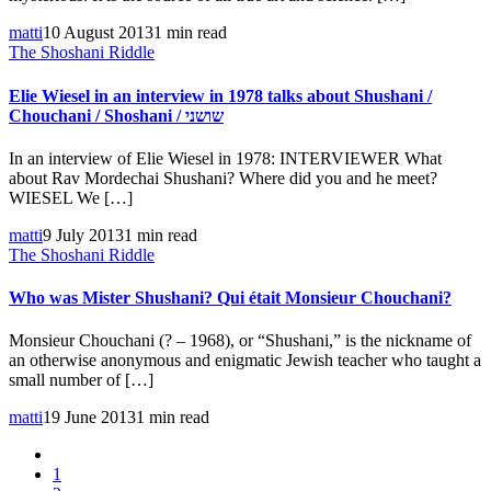
matti
10 August 2013
1 min read
The Shoshani Riddle
Elie Wiesel in an interview in 1978 talks about Shushani /
Chouchani / Shoshani / שושני
In an interview of Elie Wiesel in 1978: INTERVIEWER What
about Rav Mordechai Shushani? Where did you and he meet?
WIESEL We […]
matti
9 July 2013
1 min read
The Shoshani Riddle
Who was Mister Shushani? Qui était Monsieur Chouchani?
Monsieur Chouchani (? – 1968), or “Shushani,” is the nickname of
an otherwise anonymous and enigmatic Jewish teacher who taught a
small number of […]
matti
19 June 2013
1 min read
1