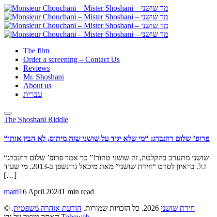
The film
Order a screening – Contact Us
Reviews
Mr. Shoshani
About us
עברית
The Shoshani Riddle
“פרופ’ שלום רוזנברג: “מי שלא יגיד על שושני שזה מיתוס, לא הבין אותו
“שושני מתערב בהקלטה, זה שושני טהור!” כך אמר פרופ’ שלום רוזנברג
ז.ל. בראיון לסרט “חידת שושני” מאת מיכאל גרינשפן ב-2013. מי שעוד
[…]
matti
16 April 2024
1 min read
חידת שושני
2026. כל הזכויות שמורות.
הודעת אזהרה משפטית
.
©
.
Tobeweb
האתר מיוצר על ידי