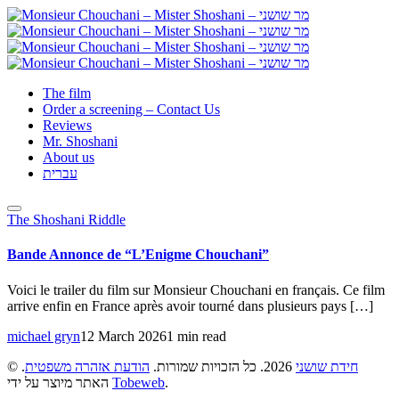
The film
Order a screening – Contact Us
Reviews
Mr. Shoshani
About us
עברית
The Shoshani Riddle
Bande Annonce de “L’Enigme Chouchani”
Voici le trailer du film sur Monsieur Chouchani en français. Ce film
arrive enfin en France après avoir tourné dans plusieurs pays […]
michael gryn
12 March 2026
1 min read
©
.
הודעת אזהרה משפטית
2026. כל הזכויות שמורות.
חידת שושני
האתר מיוצר על ידי
Tobeweb
.