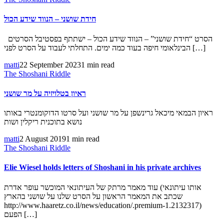
חידת שושני – הנווד שידע הכול
הסרט “חידת שושני” – הנווד שידע הכול – ישתתף בפסטיבל הסרטים
הבינלאומי חיפה בעוד כמה ימים. התחלתי לעבוד על הסרט לפני […]
matti
22 September 2023
1 min read
The Shoshani Riddle
ראיון בטלויזיה על מר שושני
ראיון הבמאי מיכאל גרינשפן על מר שושני ועל סרטו הדוקומנטרי באותו
נושא בתוכנית ריקלין ושות
matti
2 August 2019
1 min read
The Shoshani Riddle
Elie Wiesel holds letters of Shoshani in his private archives
עוד מאמר מרתק של העיתונאי המוכשר עופר אדרת (אותו עיתונאי
שכתב את המאמר הראשון על הסרט שלנו על שושני בהארץ
http://www.haaretz.co.il/news/education/.premium-1.2132317)
הפעם […]