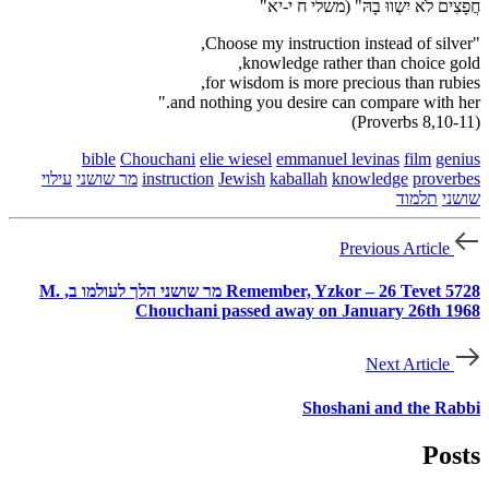
חֲפָצִים לֹא יִשְׁווּ בָהּ" (משלי ח י-יא"
"Choose my instruction instead of silver,
knowledge rather than choice gold,
for wisdom is more precious than rubies,
and nothing you desire can compare with her."
(Proverbs 8,10-11)
bible
Chouchani
elie wiesel
emmanuel levinas
film
genius
proverbes
knowledge
kaballah
Jewish
instruction
מר שושני
עילוי
שושני
תלמוד
Previous Article
Remember, Yzkor – 26 Tevet 5728 מר שושני הלך לעולמו ב, M.
Chouchani passed away on January 26th 1968
Next Article
Shoshani and the Rabbi
Posts