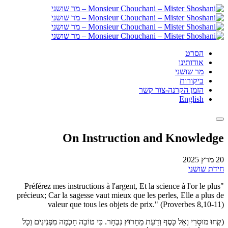
הסרט
אודותינו
מר שושני
ביקורות
הזמן הקרנה-צור קשר
English
On Instruction and Knowledge
20 מרץ 2025
חידת שושני
"Préférez mes instructions à l'argent, Et la science à l'or le plus
précieux; Car la sagesse vaut mieux que les perles, Elle a plus de
valeur que tous les objets de prix." (Proverbes 8,10-11)
(קְחוּ מוּסָרִי וְאַל כָּסֶף וְדַעַת מֵחָרוּץ נִבְחָר. כִּי טוֹבָה חָכְמָה מִפְּנִינִים וְכָל