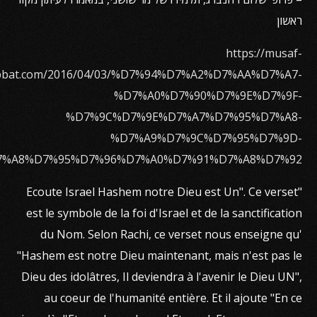
ראשון
https://musaf-
bbat.com/2016/04/03/%D7%94%D7%A2%D7%AA%D7%A7-
%D7%A0%D7%90%D7%9E%D7%9F-
%D7%9C%D7%9E%D7%A7%D7%95%D7%A8-
%D7%A9%D7%9C%D7%95%D7%9D-
7%A8%D7%95%D7%96%D7%A0%D7%91%D7%A8%D7%92/
"Ecoute Israel Hashem notre Dieu est Un". Ce verset
est le symbole de la foi d'Israel et de la sanctification
du Nom. Selon Rachi, ce verset nous enseigne qu'
"Hashem est notre Dieu maintenant, mais n'est pas le
Dieu des idolâtres, Il deviendra à l'avenir le Dieu UN",
au coeur de l'humanité entière. Et il ajoute "En ce