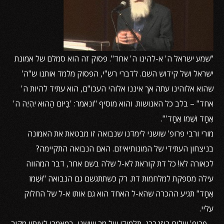
"שמע ישראל ה' א-להינו ה' אחד". פסוק זה הוא סמלם של אמונת
ישראל ושל קידוש השם. לדברי רש"י, הפסוק מלמד אותנו ש"ה'
שהוא אלוהינו עתה אך איננו אלוהי העכו"ם, הוא עתיד להיות ה'
אחד" – בלב כל האנושות. והוא מוסיף "ונאמר: 'בַּיּוֹם הַהוּא יִהְיֶה ה'
אֶחָד וּשְׁמוֹ אֶחָד'".
מורי ורבי פרופ' שושני לימדנו שנבואה זו מבטאת את האמונה
בניצחון העתידי של המונותיאיזם. האם הנבואה התקיימה?
לכאורה לא! כל דת קוראת לא-ל שלה בשם אחר, דבר המהווה
עילה מספקת למלחמות דת. רק כשתתגשם גם הנבואה "וּשְׁמוֹ
אֶחָד" תגיע ההכרה שהא-ל האחד הוא גם אותו א-ל של החלוק
עליי.
– פרופ' שלום רוזנברג, תלמידו של מר שושני, במאמרו לעיתון מקור