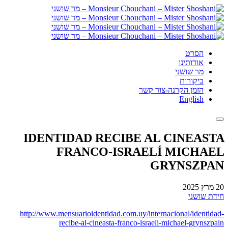
הסרט
אודותינו
מר שושני
ביקורות
הזמן הקרנה-צור קשר
English
IDENTIDAD RECIBE AL CINEASTA
FRANCO-ISRAELÍ MICHAEL
GRYNSZPAN
20 מרץ 2025
חידת שושני
http://www.mensuarioidentidad.com.uy/internacional/identidad-
recibe-al-cineasta-franco-israeli-michael-grynszpain