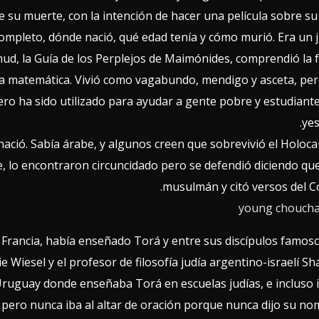
su muerte, con la intención de hacer una película sobre su 
mpleto, dónde nació, qué edad tenía y cómo murió. Era un 
lmud, la Guía de los Perplejos de Maimónides, comprendió la f
 la matemática. Vivió como vagabundo, mendigo y asceta, pe
ero ha sido utilizado para ayudar a gente pobre y estudiant
yes
ació. Sabía árabe, y algunos creen que sobrevivió el Holoc
, lo encontraron circuncidado pero se defendió diciendo qu
musulmán y citó versos del C
n Francia, había enseñado Torá y entre sus discípulos famos
 Wiesel y el profesor de filosofía judía argentino-israelí S
Uruguay donde enseñaba Torá en escuelas judías, e incluso 
 pero nunca iba al altar de oración porque nunca dijo su no