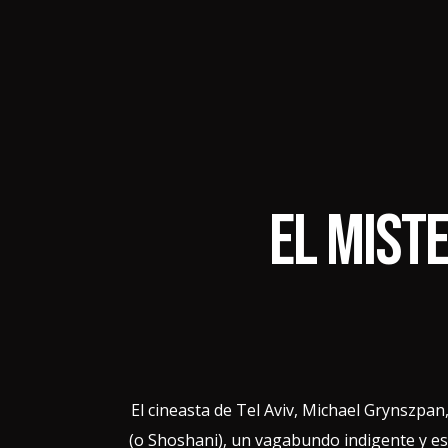
-צור קשר
English
El mist
El cineasta de Tel Aviv, Michael Grynszp
(o Shoshani), un vagabundo indigente y es