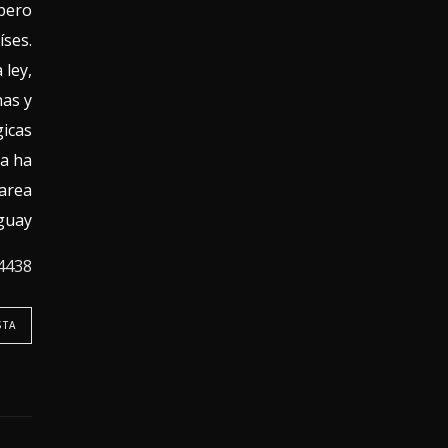
 pero
íses.
 ley,
nas y
cas”.
ya ha
tarea
uay.
4438/
STA