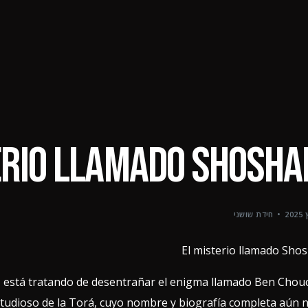
מר שושני
ביקורות
הזמן הקרנה
erio llamado Shosha
חידת שושני
El misterio llamado Sho
an, está tratando de desentrañar el enigma llamado Ben Cho
tudioso de la Torá, cuyo nombre y biografía completa aún 