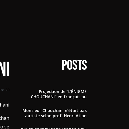
הסרט
אודותינו
ni
Posts
20 מרץ 2025
Projection de “L’ÉNIGME
CHOUCHANI” en français au
centre Begin le 28 janvier
shani
Monsieur Chouchani n’était pas
autiste selon prof. Henri Atlan
uchan
no se