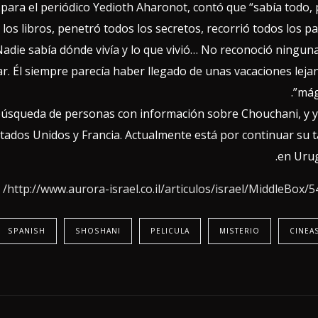
o para el periódico Yedioth Aharonot, contó que “sabía todo,
los libros, penetró todos los secretos, recorrió todos los pa
adie sabía dónde vivía y lo que vivió… No reconoció ninguna
ar. Él siempre parecía haber llegado de unas vacaciones leja
mági
búsqueda de personas con información sobre Chouchani, y 
stados Unidos y Francia. Actualmente está por continuar su 
en Urug
http://www.aurora-israel.co.il/articulos/israel/MiddleBox/5
SPANISH
SHOSHANI
PELICULA
MISTERIO
CINEA