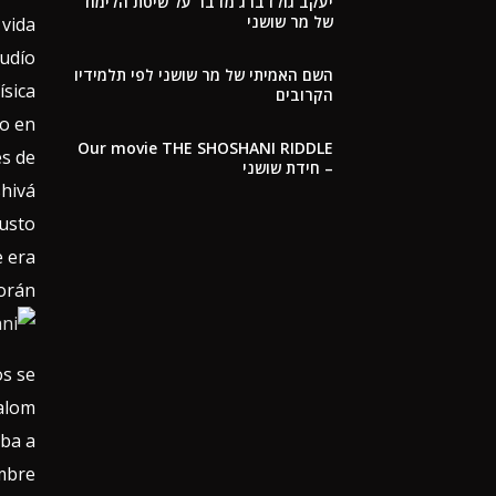
יעקב גולדברג מדבר על שיטת הלימוד
של מר שושני
vida.
judío
השם האמיתי של מר שושני לפי תלמידיו
ísica
הקרובים
ro en
Our movie THE SHOSHANI RIDDLE
es de
– חידת שושני
hivá.
austo
e era
orán.
os se
halom
iba a
mbre.