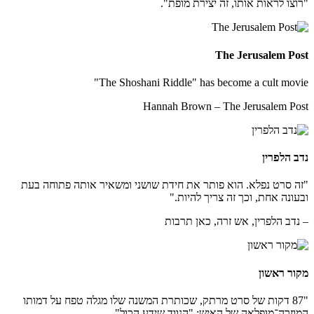
"רוצו לראות אותו, זה יצירת מופת".
The Jerusalem Post
"The Shoshani Riddle" has become a cult movie
Hannah Brown – The Jerusalem Post
נדב הלפרין
"זה סרט נפלא. הוא פותר את חידת שושני ומשאיר אותה פתוחה בעת
ובעונה אחת, וכך זה צריך להיות."
– נדב הלפרין, אש זרה, כאן תרבות
מקור ראשון
"87 דקות של סרט מרתק, שכותרת המשנה שלו מגלה טפח על דמותו
המוזרה־מופלאה של האיש: "הנווד שידע הכול".