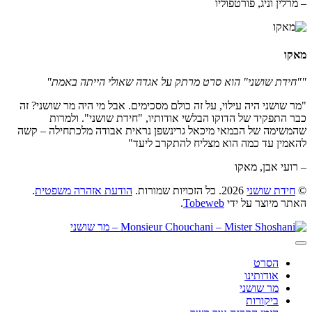
– מרלין וניג, פורטפוליו
מאקו
""חידת שושני" הוא סרט מרתק על אגדה שאולי הייתה באמת"
"מר שושני היה עילוי, על זה כולם מסכימים. אבל מי היה מר שושני? זה
כבר התפקיד של הדוקו הבלשי אודותיו, "חידת שושני". ולמרות
שהמשימה של הבמאי מיכאל גרינשפן נראית אבודה מלכתחילה – קשה
להאמין עד כמה הוא מצליח להתקרב ליעד"
– רועי אבן, מאקו
©
חידת שושני
2026. כל הזכויות שמורות.
הודעת אזהרה משפטית
.
האתר מיוצר על ידי
Tobeweb
.
הסרט
אודותינו
מר שושני
ביקורות