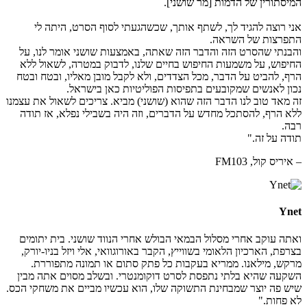
המיסתורין של הדמות [מר שושני].
אני רוצה להגיד לך, לשתף אותך, שכשהגעתי לסוף הסרט, היתה לי
התפרצות של השראה.
והבנתי שהסרט הזה והדבר הזה שאתה, באמצעות שושני אומר לנו, על
החיפוש, על משמעות החיפוש בחיים שלנו, לדבוק במטרה, לשאול ללא
הרף, להביט על הדבר, מכל הצדדים, ולא לקבל מובן מאליו, ובטח ובטח
נכון לאנשים שמקובעים בתפיסות הפוליטיות כאן בישראל.
זה מאד טוב לנו הדבר הזה שהוא (שושני) מביא. צריכים לשאול את עצמנו
ללא הרף, להסתכל מחדש על הדברים, וזה היה בשבילי נפלא, אז תודה
רבה.
תודה על זה."
– איריס קול, FM103
Ynet
ואתה עוקב אחרי מסלול הבמאי הבולש אחרי הנווד שושני. בית יתומים
בצרפת, הארכיון הלאומי בשווייץ, הקבר באורוגוואי, אלי ויזל בניו-יורק,
מרקש, מילאנו. ממריא בעקבות כל פתק סתום או תמונה מתפוררת.
השקעה שהיא בלתי נתפסת לסרט דוקומנטרי. ובשלב מסוים אתה מבין
שיש פה יוצר שמבחינת התשוקה שלו, הוא עכשיו מביים את משחקי הכס.
לא פחות."