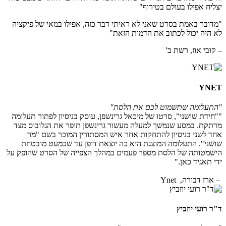
יצליח אפילו בעולם בטירוף"
"מדובר באמת בסרט שאני לא ראיתי דבר כזה, אפילו במאי של פיקציה
לא היה יכול לכתוב את הדמות הזאת"
– קובי אוז, רשת ב'
YNET
"התעלומה שתשמוט לכם את הלסת"
""חידת שושני", סרטו של מיכאל גרינשפן, עוסק בניסיון לפתור תעלומה
מרתקת. במסע שנמשך למעלה מעשור גרינשפן תופר את הגלובוס מצד
אחד לשני בניסיון להתחקות אחר איש המסתורין המוכר בשם "מר
שושני". התעלומה המוצגת היא כה יוצאת דופן עד שכמעט מובטחת
הישמטותה של הלסת מספר פעמים במהלך הצפייה של הסרט שהופק על
ידי תאגיד כאן."
– ארז דבורה, Ynet
ד"ר רועי יוזביץ