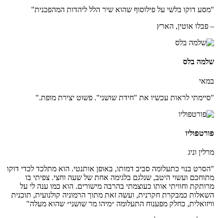
"מסע דוקו בלשי על פילוסוף שהוא שיר הלל ליהדות המהפכנית"
– פבלו אוטין, הארץ
שלמה בלס
במאי
"סיימתי לראות עכשיו את "חידת שושני". פשוט יצירת מופת."
פורטפוליו
מרלין וניג
"הסרט בנוי כתעלומה סביב דמותו, באופן אותנטי. הוא מתלכד לכדי דוקו
מתוחכם ועשוי היטב, שנלגם בלגימה אחת של שעה וחצי. צפיתי בו
מרותקת וחוויתי אותו כעוצמתי בהרבה מישורים. הוא כמו ענה לי על
השאלות כמבקרת חקרנית, ועשה זאת מתוך הרמוניה קולנועית, תוכנית
וויזואלית, כחלק מפענוח התעלומה ״מיהו מר שושני״ שהוא מעלה"