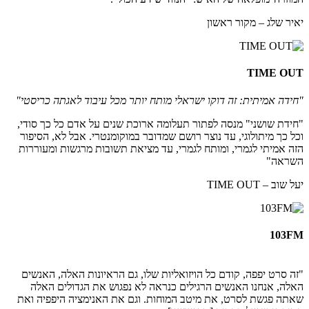
יאיר שלג – מקור ראשון
TIME OUT
"חידה אמיתית: זה דוקו ישראלי מותח יותר מכל עיבוד לאגתה כריסטי"
"חידת שושני" מנסה לפתור תעלומה ארוכת שנים על אדם כל כך סודי,
וכל כך מיתולוגי, עד נוצר רושם שמדובר במוקומנטרי. אבל לא, הסיפור
הזה אמיתי לגמרי, ומותח לגמרי, עד מציאת תשובות מרגשות ומעוררות
השראה"
יעל שוב – TIME OUT
103FM
"זה סרט יפפה, קודם כל הויזואליות שלו, גם הראיונות האלה, האנשים
האלה, אנחנו האנשים הרגילים כנראה לא נפגוש את הגדולים האלה
שאתה פגשת לסרט, את מיטב המוחות. וגם את האנימציה היפפיה ואת