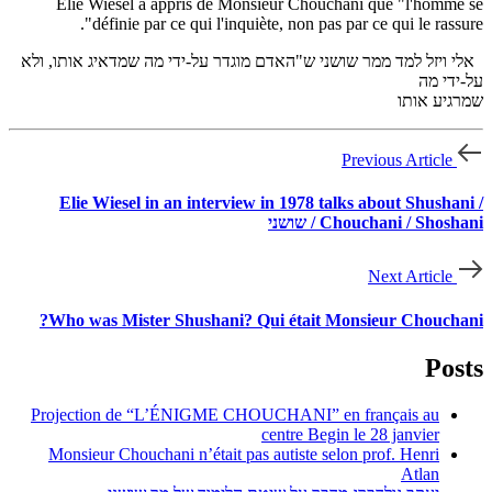
Elie Wiesel a appris de Monsieur Chouchani que "l'homme se
définie par ce qui l'inquiète, non pas par ce qui le rassure".
אלי ויזל למד ממר שושני ש"האדם מוגדר על-ידי מה שמדאיג אותו, ולא
על-ידי מה
שמרגיע אותו
Previous Article
Elie Wiesel in an interview in 1978 talks about Shushani /
Chouchani / Shoshani / שושני
Next Article
Who was Mister Shushani? Qui était Monsieur Chouchani?
Posts
Projection de “L’ÉNIGME CHOUCHANI” en français au
centre Begin le 28 janvier
Monsieur Chouchani n’était pas autiste selon prof. Henri
Atlan