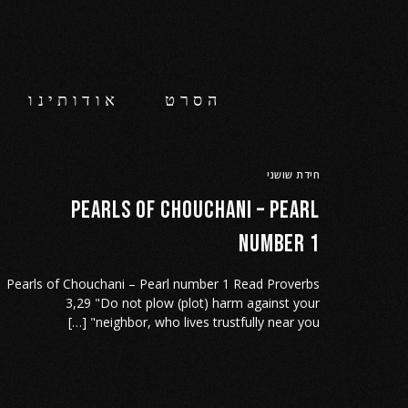
הסרט
אודותינו
חידת שושני
Pearls of Chouchani – Pearl
number 1
Pearls of Chouchani – Pearl number 1 Read Proverbs
3,29 "Do not plow (plot) harm against your
neighbor, who lives trustfully near you" […]