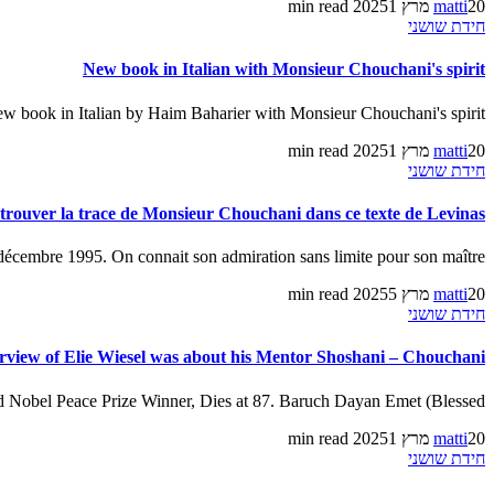
20 מרץ 2025
matti
1 min read
חידת שושני
New book in Italian with Monsieur Chouchani's spirit
w book in Italian by Haim Baharier with Monsieur Chouchani's spirit:
20 מרץ 2025
matti
1 min read
חידת שושני
trouver la trace de Monsieur Chouchani dans ce texte de Levinas ?
écembre 1995. On connait son admiration sans limite pour son maître […]
20 מרץ 2025
matti
5 min read
חידת שושני
terview of Elie Wiesel was about his Mentor Shoshani – Chouchani
 Nobel Peace Prize Winner, Dies at 87. Baruch Dayan Emet (Blessed […]
20 מרץ 2025
matti
1 min read
חידת שושני