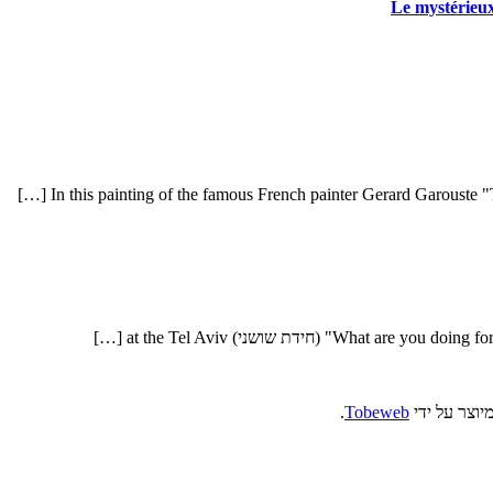
Le mystérieux
In this painting of the famous French painter Gerard Garouste "Th
ידת שושני) at the Tel Aviv […]
יוצר על ידי
Tobeweb
.