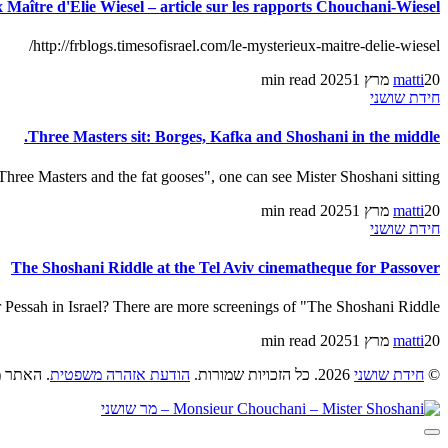
 Maître d'Elie Wiesel – article sur les rapports Chouchani-Wiesel
http://frblogs.timesofisrael.com/le-mysterieux-maitre-delie-wiesel/
20 מרץ 2025
matti
1 min read
חידת שושני
Three Masters sit: Borges, Kafka and Shoshani in the middle.
ree Masters and the fat gooses", one can see Mister Shoshani sitting […]
20 מרץ 2025
matti
1 min read
חידת שושני
The Shoshani Riddle at the Tel Aviv cinematheque for Passover
What are you doing for Pessah in Israel? There are more screenings of "The Shoshani Riddle" (ח
20 מרץ 2025
matti
1 min read
©
חידת שושני
2026. כל הזכויות שמורות.
הודעת אזהרה משפטית
. האתר מ