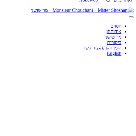
הסרט
אודותינו
מר שושני
ביקורות
הזמן הקרנה-צור קשר
English