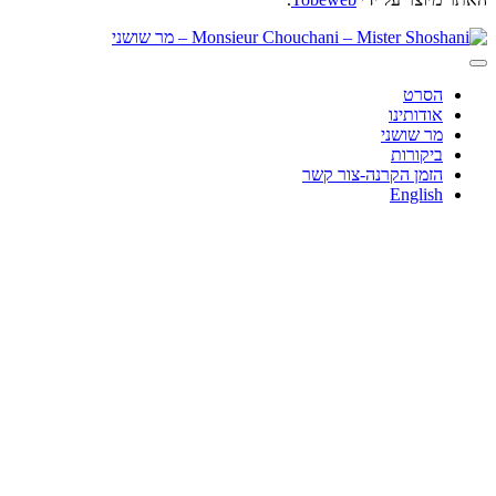
הסרט
אודותינו
מר שושני
ביקורות
הזמן הקרנה-צור קשר
English