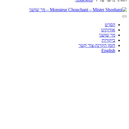
הסרט
אודותינו
מר שושני
ביקורות
הזמן הקרנה-צור קשר
English