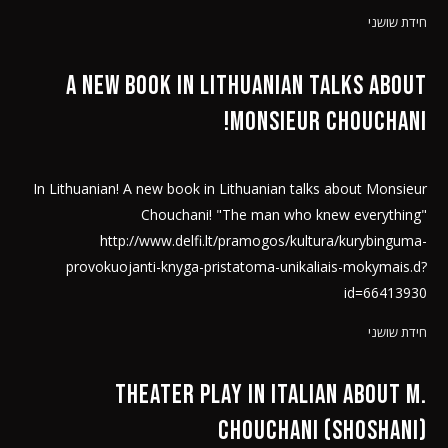
חידת שושני
A new book in Lithuanian talks about
Monsieur Chouchani!
In Lithuanian! A new book in Lithuanian talks about Monsieur
Chouchani! "The man who knew everything"
http://www.delfi.lt/pramogos/kultura/kurybinguma-
provokuojanti-knyga-pristatoma-unikaliais-mokymais.d?
id=66413930
חידת שושני
Theater play in Italian about M.
Chouchani (Shoshani)