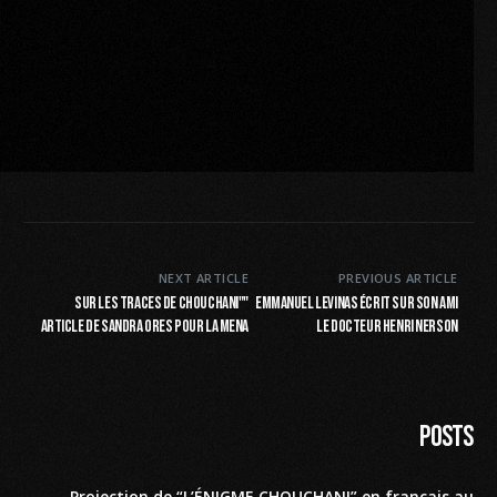
NEXT ARTICLE
PREVIOUS ARTICLE
"Sur les traces de Chouchani"
Emmanuel Levinas écrit sur son ami
article de Sandra Ores pour la MENA
le Docteur Henri Nerson
Posts
Projection de “L’ÉNIGME CHOUCHANI” en français au